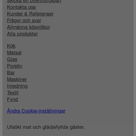
Kontakta oss
Kunder & Referenser
Frågor och svar
Allmänna köpvillkor
Alla produkter
Kök
Matsal
Glas
Porslin
Bar
Maskiner
Inredning
Textil
Fynd
Ändra Cookie-inställningar
Utsökt mat och glädjefyllda gäster.