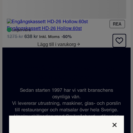
P
REA
Engångskassett HD-26 Hollow.60st
R
Lagervara
O
D
D
1275
kr
638
kr
Inkl. Moms
-50%
D
e
e
Lägg till i varukorg
U
t
t
K
u
n
T
r
u
E
Smörgåsbord, din personliga
R
s
v
P
p
a
restauranggrossist
Å
r
r
R
u
a
Sedan starten 1997 har vi varit branschens
E
n
n
A
osynliga vän.
g
d
Vi levererar utrustning, maskiner, glas- och porslin
l
e
till restauranger och matsalar över hela Sverige.
i
p
Upplev skillnaden med Smörgåsbord – där varje
g
r
×
kök blir en plats för kulinarisk inspiration.
a
i
Kontakta oss idag och låt oss vara din partner i