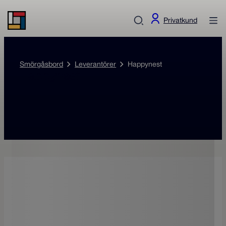
Privatkund
Smörgåsbord
Leverantörer
Happynest
Happynest