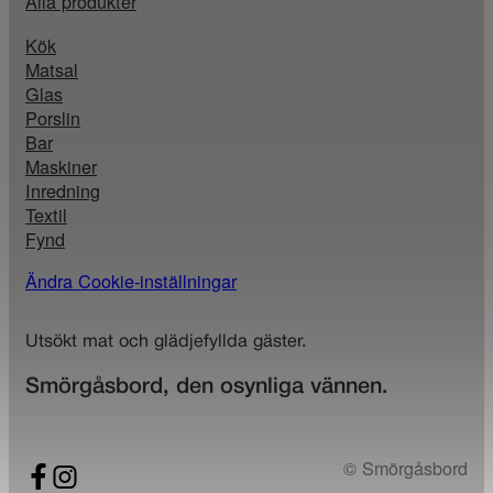
Alla produkter
Kök
Matsal
Glas
Porslin
Bar
Maskiner
Inredning
Textil
Fynd
Ändra Cookie-inställningar
Utsökt mat och glädjefyllda gäster.
Smörgåsbord, den osynliga vännen.
© Smörgåsbord