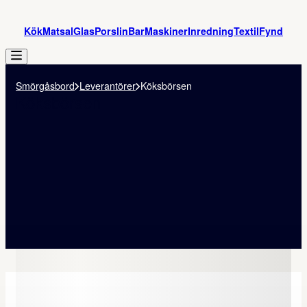
Kök
Matsal
Glas
Porslin
Bar
Maskiner
Inredning
Textil
Fynd
Smörgåsbord
Leverantörer
Köksbörsen
Köksbörsen