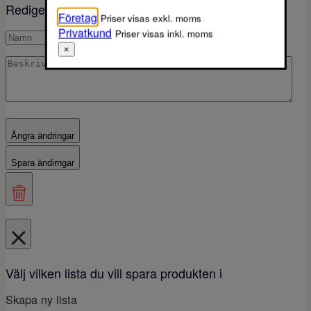
Redigera din lista
Företag
Priser visas exkl. moms
Privatkund
Priser visas inkl. moms
×
Ångra ändringar
Spara ändirngar
Välj vilken lista du vill spara produkten i
Skapa ny lista