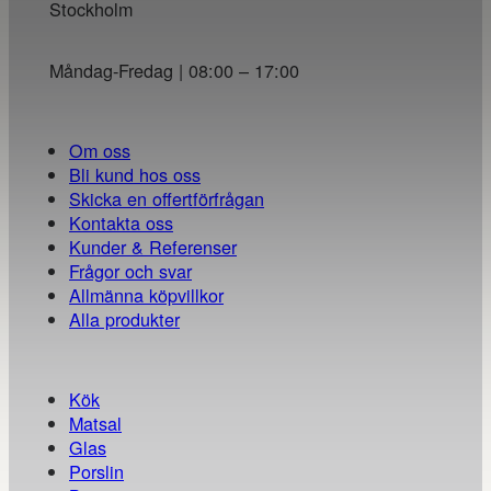
Stockholm
Måndag-Fredag | 08:00 – 17:00
Om oss
Bli kund hos oss
Skicka en offertförfrågan
Kontakta oss
Kunder & Referenser
Frågor och svar
Allmänna köpvillkor
Alla produkter
Kök
Matsal
Glas
Porslin