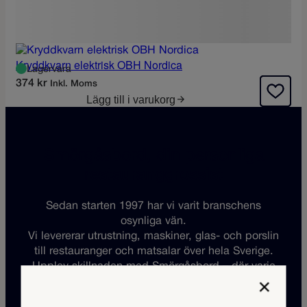
Kryddkvarn elektrisk OBH Nordica
Lagervara
374
kr
Inkl. Moms
Lägg till i varukorg
Smörgåsbord, din personliga
restauranggrossist
Sedan starten 1997 har vi varit branschens
osynliga vän.
Vi levererar utrustning, maskiner, glas- och porslin
till restauranger och matsalar över hela Sverige.
Upplev skillnaden med Smörgåsbord – där varje
×
kök blir en plats för kulinarisk inspiration.
Kontakta oss idag och låt oss vara din partner i