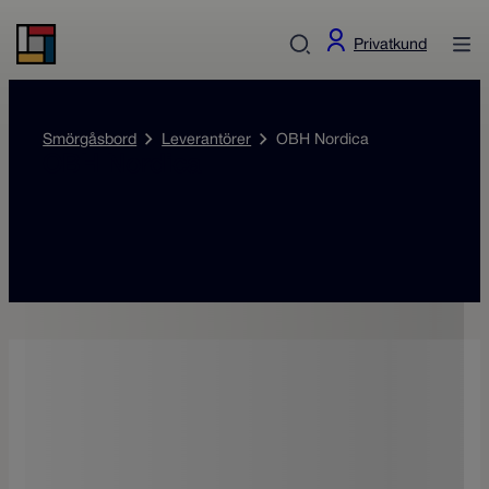
Privatkund
Smörgåsbord
Leverantörer
OBH Nordica
OBH Nordica