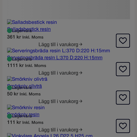
Salladsbestick resin
Lagervara
361
kr
Inkl. Moms
Lägg till i varukorg
Serveringsbräda resin L:370 D:220 H:15mm
Lagervara
1111
kr
Inkl. Moms
Lägg till i varukorg
Smörkniv olivträ
Lagervara
50
kr
Inkl. Moms
Lägg till i varukorg
Smörkniv resin
Lagervara
111
kr
Inkl. Moms
Lägg till i varukorg