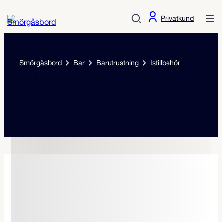
Privatkund
Smörgåsbord
Bar
Barutrustning
Istillbehör
Istillbehör