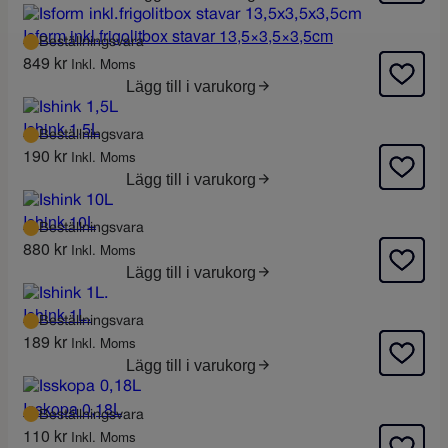
Isform inkl.frigolitbox stavar 13,5×3,5×3,5cm
Beställningsvara
849
kr
Inkl. Moms
Lägg till i varukorg
Ishink 1,5L
Beställningsvara
190
kr
Inkl. Moms
Lägg till i varukorg
Ishink 10L
Beställningsvara
880
kr
Inkl. Moms
Lägg till i varukorg
Ishink 1L.
Beställningsvara
189
kr
Inkl. Moms
Lägg till i varukorg
Isskopa 0,18L
Beställningsvara
110
kr
Inkl. Moms