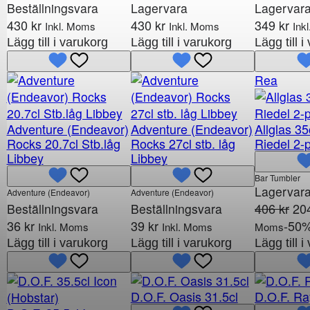
Beställningsvara
Lagervara
Lagervar
430
kr
430
kr
349
kr
Inkl. Moms
Inkl. Moms
Ink
Lägg till i varukorg
Lägg till i varukorg
Lägg till 
P
Rea
r
o
Adventure (Endeavor)
Adventure (Endeavor)
Allglas 35
d
Rocks 20.7cl Stb.låg
Rocks 27cl stb. låg
Riedel 2-
u
Libbey
Libbey
k
t
Bar Tumbler
Lagervar
Adventure (Endeavor)
Adventure (Endeavor)
e
D
406
kr
20
Beställningsvara
Beställningsvara
r
e
36
kr
39
kr
-50
Inkl. Moms
Inkl. Moms
Moms
p
t
Lägg till i varukorg
Lägg till i varukorg
Lägg till 
å
u
r
r
e
s
a
D.O.F. Oasis 31.5cl
D.O.F. Ra