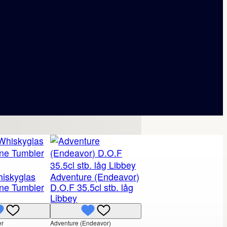
iskyglas
Adventure (Endeavor)
ne Tumbler
D.O.F 35.5cl stb. låg
Libbey
er
Adventure (Endeavor)