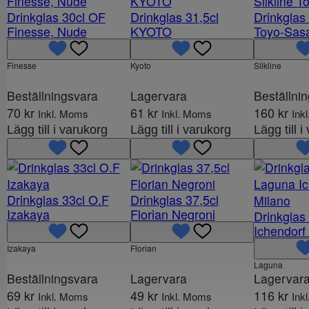
Drinkglas 30cl OF
Drinkglas 31,5cl
Drinkglas 
Finesse, Nude
KYOTO
Toyo-Sas
Finesse
Kyoto
Silkline
Beställningsvara
Lagervara
Beställni
70
kr
61
kr
160
kr
Inkl. Moms
Inkl. Moms
Ink
Lägg till i varukorg
Lägg till i varukorg
Lägg till 
Drinkglas 33cl O.F
Drinkglas 37,5cl
Izakaya
Florian Negroni
Drinkglas
Ichendorf
Izakaya
Florian
Laguna
Beställningsvara
Lagervara
Lagervar
69
kr
49
kr
116
kr
Inkl. Moms
Inkl. Moms
Ink