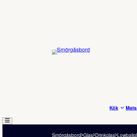
Kök
Mats
Smörgåsbord
Glas
Drinkglas
Lowballg