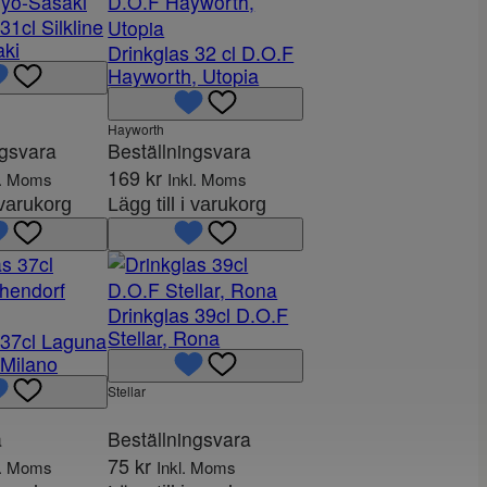
31cl Silkline
aki
Drinkglas 32 cl D.O.F
Hayworth, Utopia
Hayworth
ngsvara
Beställningsvara
169
kr
l. Moms
Inkl. Moms
i varukorg
Lägg till i varukorg
Drinkglas 39cl D.O.F
Stellar, Rona
 37cl Laguna
 Milano
Stellar
a
Beställningsvara
75
kr
l. Moms
Inkl. Moms