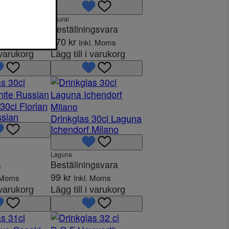
Usurai
ngsvara
Beställningsvara
270
kr
. Moms
Inkl. Moms
i varukorg
Lägg till i varukorg
30cl Florian
ssian
Drinkglas 30cl Laguna
Ichendorf Milano
Laguna
a
Beställningsvara
99
kr
. Moms
Inkl. Moms
i varukorg
Lägg till i varukorg