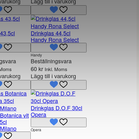
i varukorg
Lägg till i varukorg
43,5cl
Drinkglas 44,5cl
Handy Rona Select
Handy
ngsvara
Beställningsvara
60
kr
. Moms
Inkl. Moms
i varukorg
Lägg till i varukorg
Drinkglas D.O.F 30cl
Opera
Botanica vit
5cl
 Milano
Opera