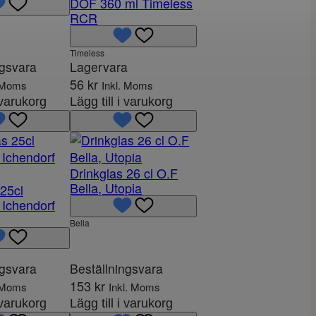
a
DOF 360 ml Timeless
RCR
r
a
n
Timeless
ngsvara
Lagervara
d
56
kr
. Moms
Inkl. Moms
e
i varukorg
Lägg till i varukorg
p
r
i
s
Drinkglas 26 cl O.F
e
Bella, Utopia
 25cl
t
Ichendorf
ä
Bella
r
:
2
ngsvara
Beställningsvara
0
153
kr
. Moms
Inkl. Moms
4
i varukorg
Lägg till i varukorg