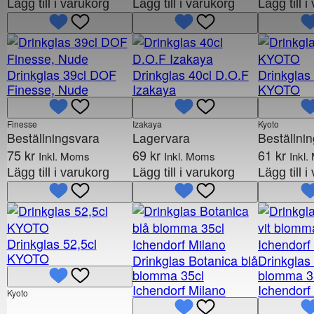
Lägg till i varukorg
Lägg till i varukorg
Lägg till 
Drinkglas 39cl DOF
Drinkglas 40cl D.O.F
Drinkglas 
Finesse, Nude
Izakaya
KYOTO
Finesse
Izakaya
Kyoto
Beställningsvara
Lagervara
Beställni
75
kr
69
kr
61
kr
Inkl. Moms
Inkl. Moms
Inkl
Lägg till i varukorg
Lägg till i varukorg
Lägg till 
Drinkglas 52,5cl
KYOTO
Drinkglas Botanica blå
Drinkglas 
blomma 35cl
blomma 3
Ichendorf Milano
Ichendorf
Kyoto