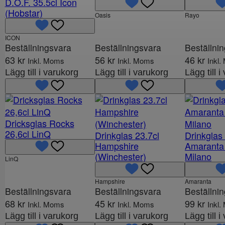
p
D.O.F. 35.5cl Icon
(Hobstar)
r
Oasis
Rayo
u
n
ICON
Beställningsvara
Beställningsvara
Beställni
g
63
kr
56
kr
46
kr
Inkl. Moms
Inkl. Moms
Inkl
l
Lägg till i varukorg
Lägg till i varukorg
Lägg till 
i
g
a
p
Dricksglas Rocks
r
26,6cl LinQ
Drinkglas 23.7cl
Drinkglas
i
Hampshire
Amaranta 
s
(Winchester)
Milano
LinQ
e
t
Hampshire
Amaranta
v
Beställningsvara
Beställningsvara
Beställni
a
68
kr
45
kr
99
kr
Inkl. Moms
Inkl. Moms
Inkl
r
Lägg till i varukorg
Lägg till i varukorg
Lägg till 