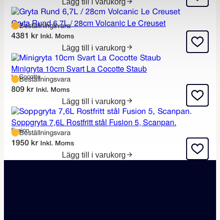
Lägg till i varukorg
Gryta Rund 6,7L / 28cm Volcanic Le Creuset
Beställningsvara
4381
kr
Inkl. Moms
Lägg till i varukorg
Minigryta 10cm Svart La Cocotte Staub
La Cocotte
Beställningsvara
809
kr
Inkl. Moms
Lägg till i varukorg
Soppgryta 7,6L Rostfritt stål Fusion 5, Scanpan.
Fusion
Beställningsvara
1950
kr
Inkl. Moms
Lägg till i varukorg
Smörgåsbord, din personliga
restauranggrossist