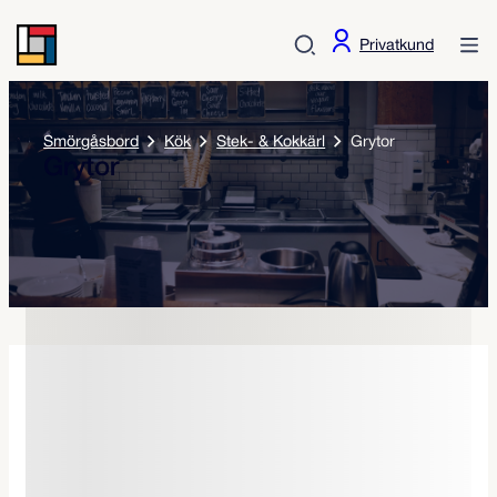
Privatkund
Smörgåsbord
Kök
Stek- & Kokkärl
Grytor
Grytor