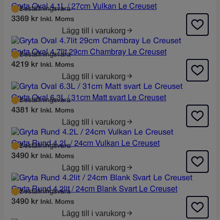
r
r
Gryta Oval 4.1L / 27cm Vulkan Le Creuset
E
Beställningsvara
u
a
A
3369
kr
Inkl. Moms
n
n
Lägg till i varukorg
g
d
l
e
Gryta Oval 4.7lit 29cm Chambray Le Creuset
i
p
Beställningsvara
4219
kr
Inkl. Moms
g
r
Lägg till i varukorg
a
i
p
s
Gryta Oval 6.3L / 31cm Matt svart Le Creuset
r
e
Beställningsvara
i
t
4381
kr
Inkl. Moms
s
ä
Lägg till i varukorg
e
r
Gryta Rund 4.2L / 24cm Vulkan Le Creuset
t
:
Beställningsvara
v
4
3490
kr
Inkl. Moms
a
9
Lägg till i varukorg
r
9
:
Gryta Rund 4.2lit / 24cm Blank Svart Le Creuset
Beställningsvara
7
k
3490
kr
Inkl. Moms
7
r
Lägg till i varukorg
1
.