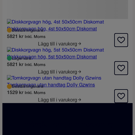
Diskkorgvagn hög, 4st 50x50cm Diskomat
Beställningsvara
5821
kr
Inkl. Moms
Lägg till i varukorg
Diskkorgvagn hög, 5st 50x50cm Diskomat
Lagervara
5821
kr
Inkl. Moms
Lägg till i varukorg
Tomkorgvagn utan handtag Dolly Gzwins
Beställningsvara
1529
kr
Inkl. Moms
Lägg till i varukorg
Smörgåsbord, din personliga
restauranggrossist