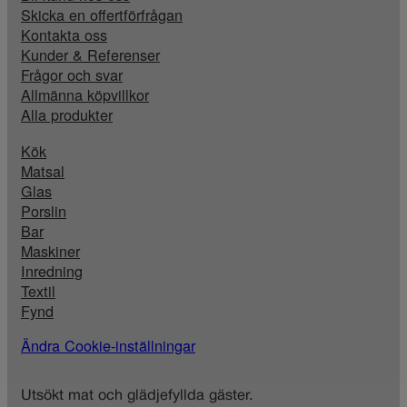
Skicka en offertförfrågan
Kontakta oss
Kunder & Referenser
Frågor och svar
Allmänna köpvillkor
Alla produkter
Kök
Matsal
Glas
Porslin
Bar
Maskiner
Inredning
Textil
Fynd
Ändra Cookie-inställningar
Utsökt mat och glädjefyllda gäster.