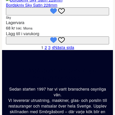
Bordskniv Sky Satin 228mm
Sky
Lagervara
68
kr
Inkl. Moms
Lägg till i varukorg
1
2
3
4
Nästa sida
Smörgåsbord, din personliga
restauranggrossist
Sedan starten 1997 har vi varit branschens osynliga
vän.
Vi levererar utrustning, maskiner, glas- och porslin till
restauranger och matsalar över hela Sverige. Upplev
skillnaden med Smörgåsbord – där varje kök blir en