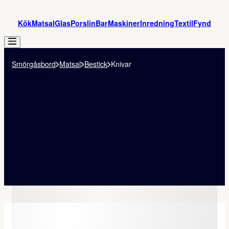
Kök
Matsal
Glas
Porslin
Bar
Maskiner
Inredning
Textil
Fynd
Smörgåsbord
Matsal
Bestick
Knivar
Knivar