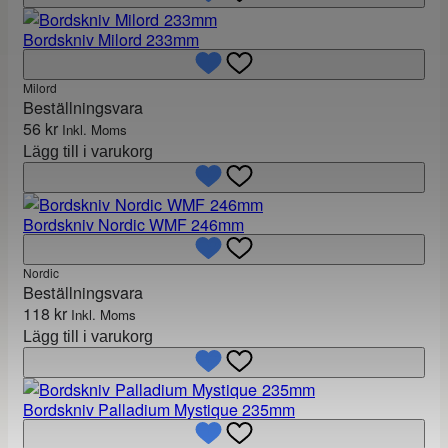
Bordskniv Milord 233mm
Milord
Beställningsvara
56
kr
Inkl. Moms
Lägg till i varukorg
Bordskniv Nordic WMF 246mm
Nordic
Beställningsvara
118
kr
Inkl. Moms
Lägg till i varukorg
Bordskniv Palladium Mystique 235mm