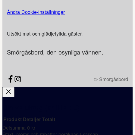
Ändra Cookie-inställningar
Utsökt mat och glädjefyllda gäster.
Smörgåsbord, den osynliga vännen.
© Smörgåsbord
Din varukorg
(artiklar: 0)
Produkt
Detaljer
Totalt
Delsumma
0 kr
Produkter
Frakt, moms och rabatter beräknas i kassan.