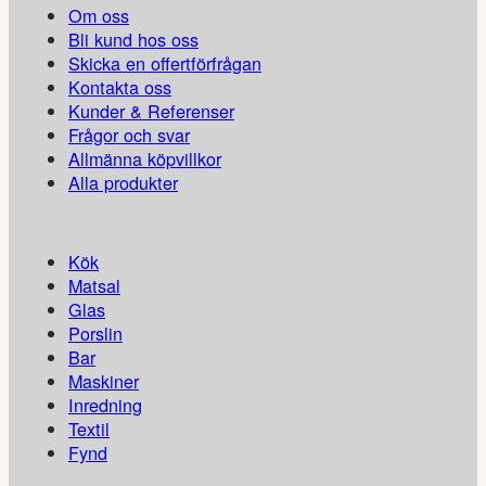
Om oss
Bli kund hos oss
Skicka en offertförfrågan
Kontakta oss
Kunder & Referenser
Frågor och svar
Allmänna köpvillkor
Alla produkter
Kök
Matsal
Glas
Porslin
Bar
Maskiner
Inredning
Textil
Fynd