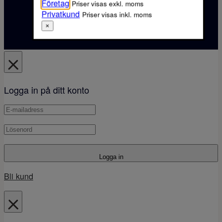
låt oss vara din partner i köket!
Företag
Priser visas exkl. moms
Privatkund
Priser visas inkl. moms
Om Smörgåsbord
Kontakta oss
×
Logga in på ditt konto
Logga in
Bli kund