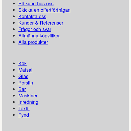
Bli kund hos oss
Skicka en offertförfrågan
Kontakta oss
Kunder & Referenser
Frågor och svar
Allmänna köpvillkor
Alla produkter
Kök
Matsal
Glas
Porslin
Bar
Maskiner
Inredning
Textil
Fynd