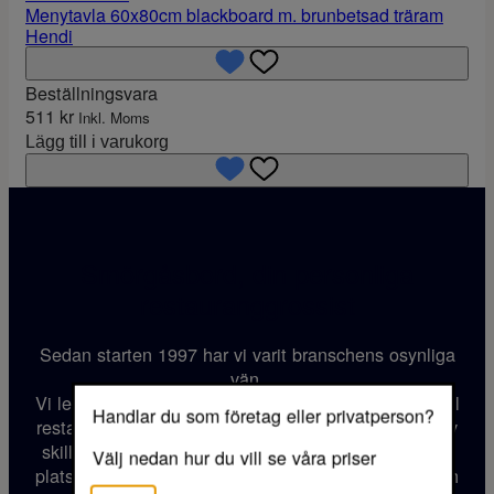
Menytavla 60x80cm blackboard m. brunbetsad träram
Hendi
Beställningsvara
511
kr
Inkl. Moms
Lägg till i varukorg
Smörgåsbord, din personliga
restauranggrossist
Sedan starten 1997 har vi varit branschens osynliga
vän.
Vi levererar utrustning, maskiner, glas- och porslin till
Handlar du som företag eller privatperson?
restauranger och matsalar över hela Sverige. Upplev
skillnaden med Smörgåsbord – där varje kök blir en
Välj nedan hur du vill se våra priser
plats för kulinarisk inspiration. Kontakta oss idag och