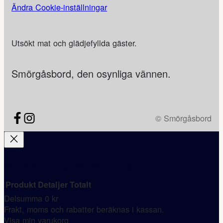
Ändra Cookie-inställningar
Utsökt mat och glädjefyllda gäster.
Smörgåsbord, den osynliga vännen.
© Smörgåsbord
Din varukorg
(artiklar: 0)
Produkt
Detaljer
Totalt
Delsumma
0 kr
Produkter
Frakt, moms och rabatter beräknas i kassan.
i
Visa min varukorg