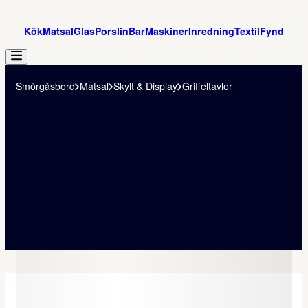
Kök
Matsal
Glas
Porslin
Bar
Maskiner
Inredning
Textil
Fynd
Smörgåsbord
Matsal
Skylt & Display
Griffeltavlor
Griffeltavlor