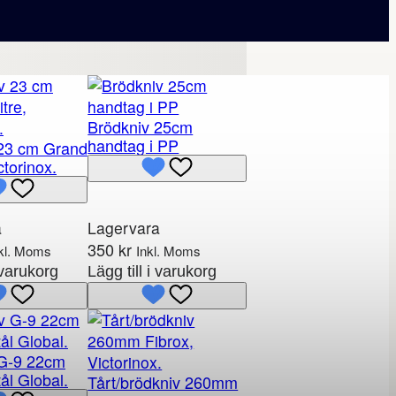
Brödkniv 25cm
handtag i PP
 23 cm Grand
ctorinox.
a
Lagervara
350
kr
kl. Moms
Inkl. Moms
i varukorg
Lägg till i varukorg
 G-9 22cm
tål Global.
Tårt/brödkniv 260mm