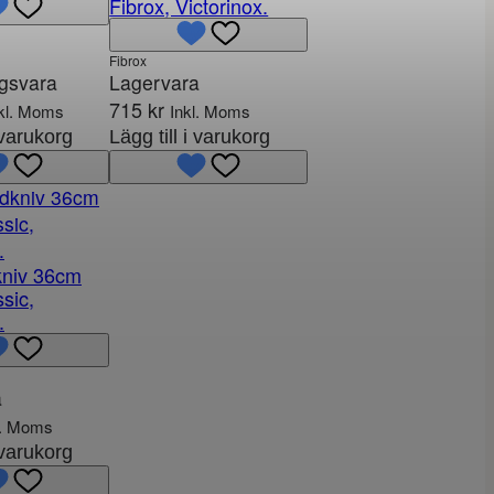
Fibrox, Victorinox.
Fibrox
ngsvara
Lagervara
715
kr
kl. Moms
Inkl. Moms
i varukorg
Lägg till i varukorg
kniv 36cm
sic,
.
a
l. Moms
i varukorg