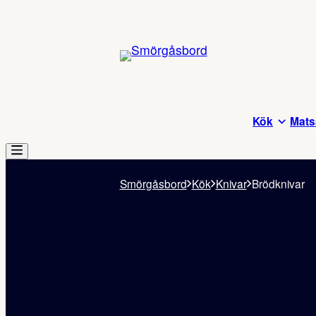
Kök
Mats
Smörgåsbord
Kök
Knivar
Brödknivar
Brödknivar