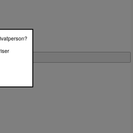
rivatperson?
riser