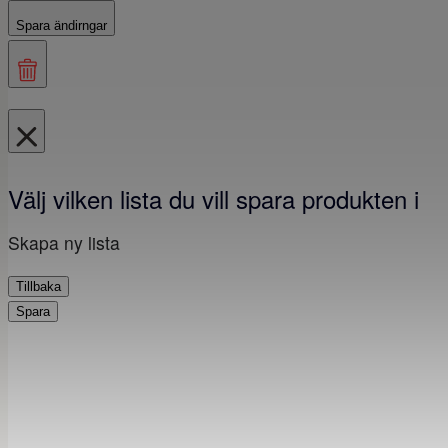
Spara ändirngar
Välj vilken lista du vill spara produkten i
Skapa ny lista
Tillbaka
Spara