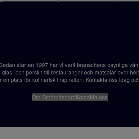
, din personliga restau
Sedan starten 1997 har vi varit branschens osynliga vän
, glas- och porslin till restauranger och matsalar över h
en plats för kulinarisk inspiration. Kontakta oss idag och
Om Smörgåsbord
Kontakta oss