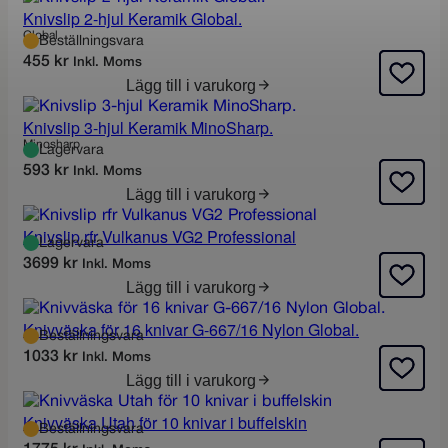
Knivslip 2-hjul Keramik Global.
Global
Beställningsvara
455
kr
Inkl. Moms
Lägg till i varukorg
Knivslip 3-hjul Keramik MinoSharp.
Minosharp
Lagervara
593
kr
Inkl. Moms
Lägg till i varukorg
Knivslip rfr Vulkanus VG2 Professional
Lagervara
3699
kr
Inkl. Moms
Lägg till i varukorg
Knivväska för 16 knivar G-667/16 Nylon Global.
Beställningsvara
1033
kr
Inkl. Moms
Lägg till i varukorg
Knivväska Utah för 10 knivar i buffelskin
Beställningsvara