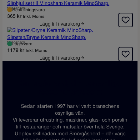
Sliphjul set till Minosharp Keramik MinoSharp.
Minosharp
Beställningsvara
365
kr
Inkl. Moms
Lägg till i varukorg
Slipsten/Bryne Keramik MinoSharp.
Minosharp
Lagervara
1179
kr
Inkl. Moms
Lägg till i varukorg
Smörgåsbord, din personliga
restauranggrossist
Sedan starten 1997 har vi varit branschens
osynliga vän.
Vi levererar utrustning, maskiner, glas- och porslin
till restauranger och matsalar över hela Sverige.
Upplev skillnaden med Smörgåsbord – där varje