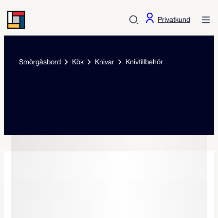
Privatkund
Smörgåsbord
Kök
Knivar
Knivtillbehör
Knivtillbehör