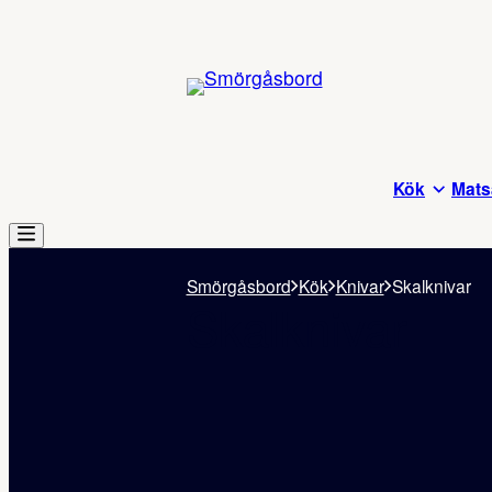
Kök
Mats
Smörgåsbord
Kök
Knivar
Skalknivar
Skalknivar