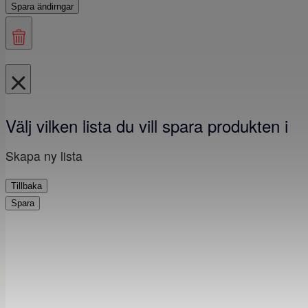
Spara ändirngar
Välj vilken lista du vill spara produkten i
Skapa ny lista
Tillbaka
Spara