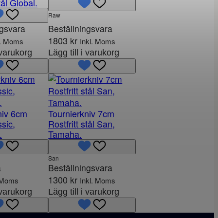
tål Global.
Raw
ngsvara
Beställningsvara
1803
kr
l. Moms
Inkl. Moms
i varukorg
Lägg till i varukorg
niv 6cm
Tournierkniv 7cm
sic,
Rostfritt stål San,
.
Tamaha.
San
a
Beställningsvara
1300
kr
. Moms
Inkl. Moms
i varukorg
Lägg till i varukorg