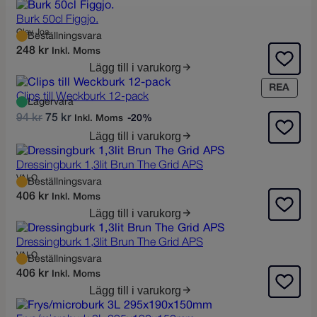
Burk 50cl Figgjo.
Olav Joa
Beställningsvara
248
kr
Inkl. Moms
Lägg till i varukorg
P
REA
Clips till Weckburk 12-pack
R
Lagervara
O
D
D
94
kr
75
kr
Inkl. Moms
-20%
D
e
e
Lägg till i varukorg
U
t
t
K
u
n
Dressingburk 1,3lit Brun The Grid APS
T
r
u
VALO
E
Beställningsvara
s
v
R
406
kr
Inkl. Moms
P
p
a
Lägg till i varukorg
Å
r
r
R
u
a
Dressingburk 1,3lit Brun The Grid APS
E
n
n
VALO
Beställningsvara
A
g
d
406
kr
Inkl. Moms
l
e
Lägg till i varukorg
i
p