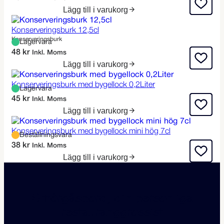
Lägg till i varukorg
Konserveringsburk 12,5cl
Konserveringsburk
Lagervara
48
kr
Inkl. Moms
Lägg till i varukorg
Konserveringsburk med bygellock 0,2Liter
Lagervara
45
kr
Inkl. Moms
Lägg till i varukorg
Konserveringsburk med bygellock mini hög 7cl
Beställningsvara
38
kr
Inkl. Moms
Lägg till i varukorg
Smörgåsbord, din personliga
restauranggrossist