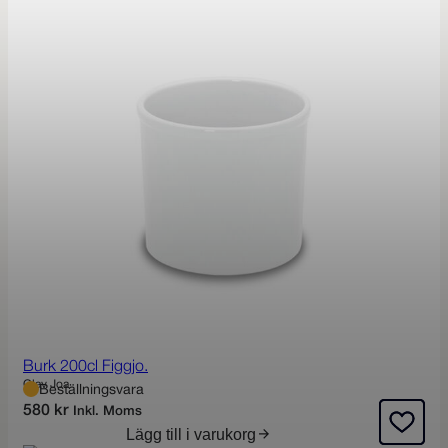
Burk 200cl Figgjo.
Olav Joa
Beställningsvara
580
kr
Inkl. Moms
Lägg till i varukorg