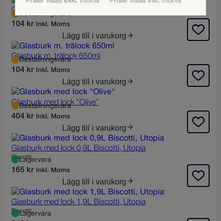
Priser visas exkl. moms
Priser visas inkl. moms
Glasburk m. trälock 500ml
Beställningsvara
104
kr
Inkl. Moms
Lägg till i varukorg
Glasburk m. trälock 650ml
Beställningsvara
104
kr
Inkl. Moms
Lägg till i varukorg
Glasburk med lock ”Olive”
Beställningsvara
404
kr
Inkl. Moms
Lägg till i varukorg
Glasburk med lock 0,9L Biscotti, Utopia
Biscotti
Lagervara
165
kr
Inkl. Moms
Lägg till i varukorg
Glasburk med lock 1,9L Biscotti, Utopia
Biscotti
Lagervara