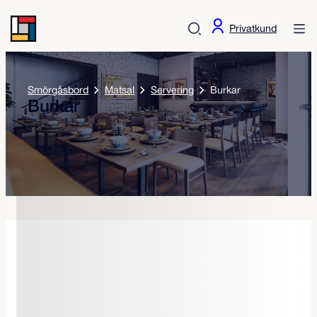
Privatkund
Smörgåsbord
Matsal
Servering
Burkar
Burkar