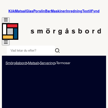
Kök
Matsal
Glas
Porslin
Bar
Maskiner
Inredning
Textil
Fynd
Smörgåsbord
Matsal
Servering
Termosar
Termosar