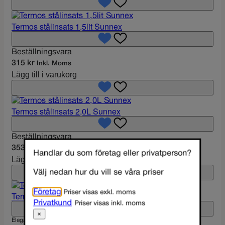
Termos stålinsats 1,5lit Sunnex
Beställningsvara
315
kr
Inkl. Moms
Lägg till i varukorg
Termos stålinsats 2,0L Sunnex
Beställningsvara
353
kr
Inkl. Moms
Handlar du som företag eller privatperson?
Lägg till i varukorg
Välj nedan hur du vill se våra priser
Företag
Priser visas exkl. moms
Termoskanna 1.3L, Eleganza WMF.
Privatkund
Priser visas inkl. moms
×
Eleganza