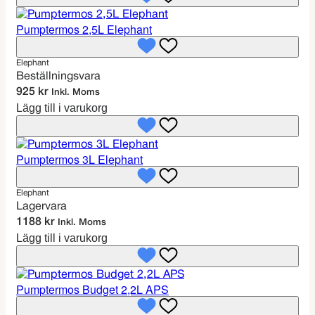
e
r
t
:
Pumptermos 2,5L Elephant
v
7
a
5
Elephant
r
Beställningsvara
:
k
925
kr
Inkl. Moms
1
r
Lägg till i varukorg
4
.
9
Pumptermos 3L Elephant
k
r
.
Elephant
Lagervara
1188
kr
Inkl. Moms
Lägg till i varukorg
Pumptermos Budget 2,2L APS