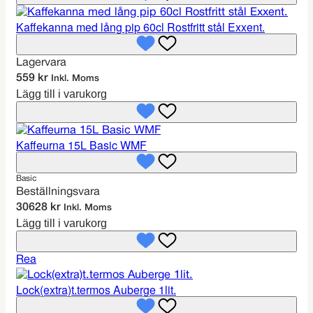
Kaffekanna med lång pip 60cl Rostfritt stål Exxent.
Lagervara
559
kr
Inkl. Moms
Lägg till i varukorg
Kaffeurna 15L Basic WMF
Basic
Beställningsvara
30628
kr
Inkl. Moms
Lägg till i varukorg
P
Rea
r
Lock(extra)t.termos Auberge 1lit.
o
d