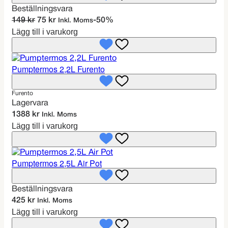
u
Beställningsvara
k
D
D
149
kr
75
kr
-50%
Inkl. Moms
t
Lägg till i varukorg
e
e
e
t
t
r
u
n
p
r
u
Pumptermos 2,2L Furento
å
s
v
r
p
a
Furento
e
r
r
Lagervara
a
u
a
1388
kr
Inkl. Moms
n
n
Lägg till i varukorg
g
d
l
e
i
p
Pumptermos 2,5L Air Pot
g
r
a
i
p
s
Beställningsvara
r
e
425
kr
Inkl. Moms
i
t
Lägg till i varukorg
s
ä