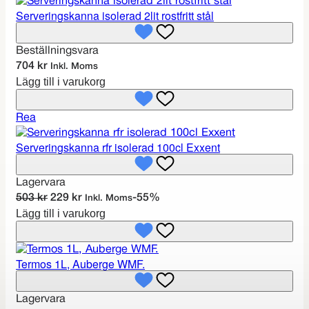
Serveringskanna isolerad 2lit rostfritt stål
Beställningsvara
704
kr
Inkl. Moms
Lägg till i varukorg
P
Rea
r
Serveringskanna rfr isolerad 100cl Exxent
o
d
u
Lagervara
k
D
D
503
kr
229
kr
-55%
Inkl. Moms
t
Lägg till i varukorg
e
e
e
t
t
r
u
n
p
r
u
Termos 1L, Auberge WMF.
å
s
v
r
p
a
Lagervara
e
r
r