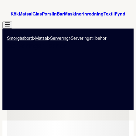
Kök
Matsal
Glas
Porslin
Bar
Maskiner
Inredning
Textil
Fynd
Smörgåsbord
Matsal
Servering
Serveringstillbehör
Serveringstillbehör