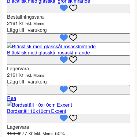
Bläckfisk med glasskål grönskimrande
Beställningsvara
2161
kr
Inkl. Moms
Lägg till i varukorg
Bläckfisk med glasskål rosaskimrande
Lagervara
2161
kr
Inkl. Moms
Lägg till i varukorg
P
Rea
r
Bordsställ 10x10cm Exxent
o
d
u
Lagervara
k
D
D
154
kr
77
kr
-50%
Inkl. Moms