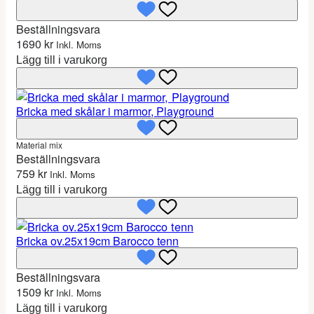
v
7
a
7
Beställningsvara
r
1690
kr
Inkl. Moms
:
k
Lägg till i varukorg
1
r
5
.
4
Bricka med skålar i marmor, Playground
k
r
Material mix
.
Beställningsvara
759
kr
Inkl. Moms
Lägg till i varukorg
Bricka ov.25x19cm Barocco tenn
Beställningsvara
1509
kr
Inkl. Moms
Lägg till i varukorg