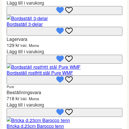
t
e
e
Lägg till i varukorg
e
t
t
r
u
n
p
r
u
Bordsställ 3-delar
å
s
v
r
p
a
Lagervara
e
r
r
129
a
kr
Inkl. Moms
u
a
Lägg till i varukorg
n
n
g
d
l
e
i
p
Bordsställ rostfritt stål Pure WMF
g
r
a
i
Pure
p
s
Beställningsvara
r
e
718
kr
Inkl. Moms
i
t
Lägg till i varukorg
s
ä
e
r
t
:
Bricka d.23cm Barocco tenn