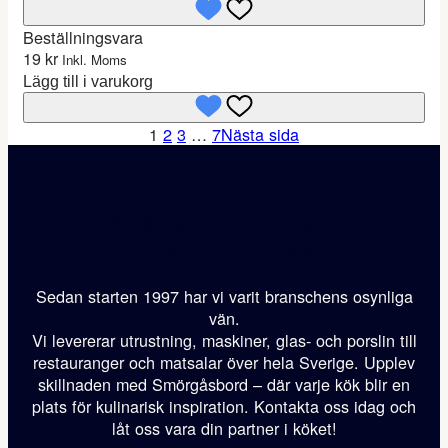
Beställningsvara
19
kr
Inkl. Moms
Lägg till i varukorg
1
2
3
…
7
Nästa sida
Smörgåsbord, din personliga
restauranggrossist
Sedan starten 1997 har vi varit branschens osynliga
vän.
Vi levererar utrustning, maskiner, glas- och porslin till
restauranger och matsalar över hela Sverige. Upplev
skillnaden med Smörgåsbord – där varje kök blir en
plats för kulinarisk inspiration. Kontakta oss idag och
låt oss vara din partner i köket!