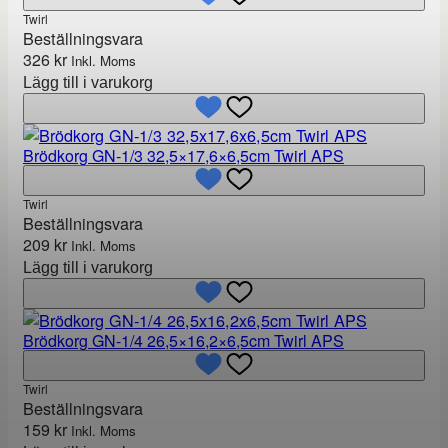
Twirl
Beställningsvara
326
kr
Inkl. Moms
Lägg till i varukorg
Brödkorg GN-1/3 32,5×17,6×6,5cm Twirl APS
Twirl
Beställningsvara
209
kr
Inkl. Moms
Lägg till i varukorg
Brödkorg GN-1/4 26,5×16,2×6,5cm Twirl APS
Twirl
Beställningsvara
159
kr
Inkl. Moms